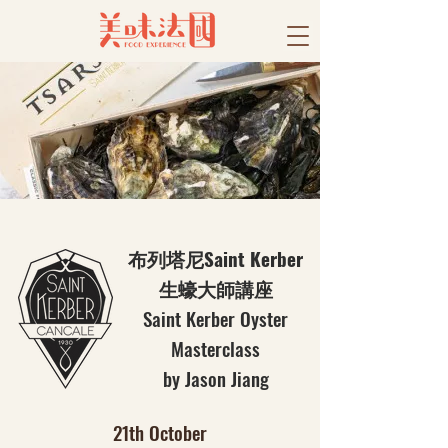
布列塔尼Saint Kerber
生蠔大師講座
Saint Kerber Oyster
Masterclass
​by Jason Jiang
21th October