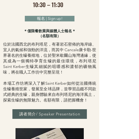
10:30 – 11:30
報名 | Sign up!
＊僅限餐飲業與媒體人士報名＊
​（名額有限）
位於法國西北的布列塔尼，有著岩石密佈的海岸線、
宜人的氣候和強勁的洋流，而其中 Cancale康卡勒-世
界著名的生蠔養殖地，位於聖米歇爾山海灣邊緣，使
其成為一個獨特孕育生蠔的最佳環境，布列塔尼
Saint Kerber生蠔其細膩的咀嚼感和濃郁的礦物風
味，將在職人工作坊中完整呈現！
本場工作坊將深入了解Saint Kerber如何從法國傳統
生蠔養殖世家，發展至全球品牌，並學習品鑑不同款
式經典的生蠔，親身體驗來自布列塔尼的海洋風土，
探索生蠔的無限魅力。名額有限，請把握機會！
講者簡介/ Speaker Presentation